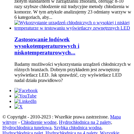
złotym standardem w zarządzaniu zbiorami, oferując 8-10
razy szybsze chłodzenie niż tradycyjne metody chłodzenia w
komorze. W tym artykule analizujemy 23 odmiany warzyw w
6 kategoriach, aby...
Zastosowanie lodówek
wysokotemperaturowych i
niskotemperaturowych...
Badamy możliwości wykorzystania urządzeń chłodniczych w
różnych branżach. Dobrym przykładem jest zewnętrzny
wyświetlacz LED. Jak sprawdzić, czy wyświetlacz LED
nadal działa prawidłowo?
© Copyright - 2010-2023 : Wszelkie prawa zastrzeżone.
Mapa
witryny
-
Chłodzenie wodne
,
Hydrochłodnica na 2 palety
,
Hydrochłodnica tunelowa
,
Szybka chłodnica wodna
,
Hydrochłodnica palet
,
Hydrochłodnica na 4 palety
,
Wszystkie