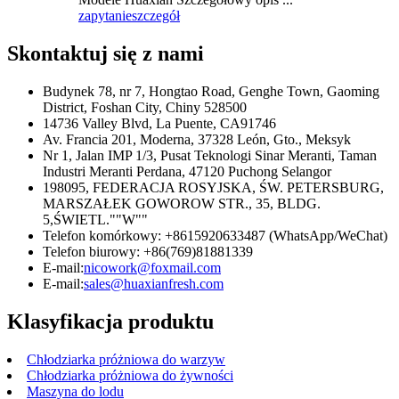
zapytanie
szczegół
Skontaktuj się z nami
Budynek 78, nr 7, Hongtao Road, Genghe Town, Gaoming
District, Foshan City, Chiny 528500
14736 Valley Blvd, La Puente, CA91746
Av. Francia 201, Moderna, 37328 León, Gto., Meksyk
Nr 1, Jalan IMP 1/3, Pusat Teknologi Sinar Meranti, Taman
Industri Meranti Perdana, 47120 Puchong Selangor
198095, FEDERACJA ROSYJSKA, ŚW. PETERSBURG,
MARSZAŁEK GOWOROW STR., 35, BLDG.
5,ŚWIETL.""W""
Telefon komórkowy: +8615920633487 (WhatsApp/WeChat)
Telefon biurowy: +86(769)81881339
E-mail:
nicowork@foxmail.com
E-mail:
sales@huaxianfresh.com
Klasyfikacja produktu
Chłodziarka próżniowa do warzyw
Chłodziarka próżniowa do żywności
Maszyna do lodu