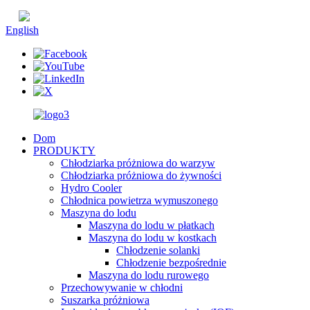
chiński
English
Dom
PRODUKTY
Chłodziarka próżniowa do warzyw
Chłodziarka próżniowa do żywności
Hydro Cooler
Chłodnica powietrza wymuszonego
Maszyna do lodu
Maszyna do lodu w płatkach
Maszyna do lodu w kostkach
Chłodzenie solanki
Chłodzenie bezpośrednie
Maszyna do lodu rurowego
Przechowywanie w chłodni
Suszarka próżniowa