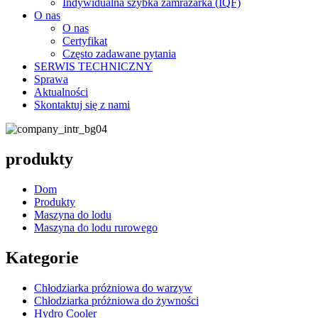
Indywidualna szybka zamrażarka (IQF)
O nas
O nas
Certyfikat
Często zadawane pytania
SERWIS TECHNICZNY
Sprawa
Aktualności
Skontaktuj się z nami
produkty
Dom
Produkty
Maszyna do lodu
Maszyna do lodu rurowego
Kategorie
Chłodziarka próżniowa do warzyw
Chłodziarka próżniowa do żywności
Hydro Cooler