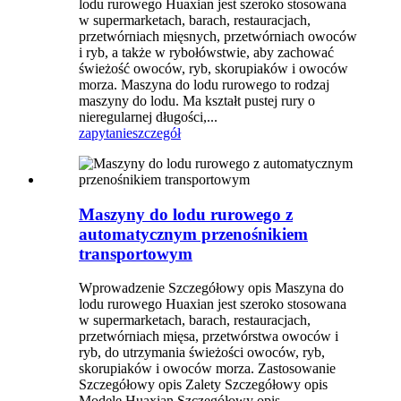
lodu rurowego Huaxian jest szeroko stosowana
w supermarketach, barach, restauracjach,
przetwórniach mięsnych, przetwórniach owoców
i ryb, a także w rybołówstwie, aby zachować
świeżość owoców, ryb, skorupiaków i owoców
morza. Maszyna do lodu rurowego to rodzaj
maszyny do lodu. Ma kształt pustej rury o
nieregularnej długości,...
zapytanie
szczegół
Maszyny do lodu rurowego z
automatycznym przenośnikiem
transportowym
Wprowadzenie Szczegółowy opis Maszyna do
lodu rurowego Huaxian jest szeroko stosowana
w supermarketach, barach, restauracjach,
przetwórniach mięsa, przetwórstwa owoców i
ryb, do utrzymania świeżości owoców, ryb,
skorupiaków i owoców morza. Zastosowanie
Szczegółowy opis Zalety Szczegółowy opis
Modele Huaxian Szczegółowy opis ...