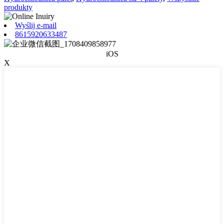
produkty
Wyślij e-mail
8615920633487
iOS
X