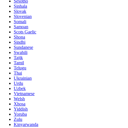
Sesotho
Sinhala
Slovak
Slovenian
Somali
Samoan
Scots Gaelic
Shona
Sindhi
Sundanese
Swahili
Tajik
Tamil
Telugu
Thai
Ukrainian
Urdu
Uzbek
Vietnamese
Welsh
Xhosa
Yiddish
Yoruba
Zulu
Kinyarwanda