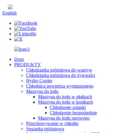
chiński
English
Dom
PRODUKTY
Chłodziarka próżniowa do warzyw
Chłodziarka próżniowa do żywności
Hydro Cooler
Chłodnica powietrza wymuszonego
Maszyna do lodu
Maszyna do lodu w płatkach
Maszyna do lodu w kostkach
Chłodzenie solanki
Chłodzenie bezpośrednie
Maszyna do lodu rurowego
Przechowywanie w chłodni
Suszarka próżniowa