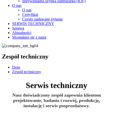
Indywidualna szybka zamrażarka (IQF)
O nas
O nas
Certyfikat
Często zadawane pytania
SERWIS TECHNICZNY
Sprawa
Aktualności
Skontaktuj się z nami
Zespół techniczny
Dom
Zespół techniczny
Serwis techniczny
Nasz doświadczony zespół zapewnia klientom
projektowanie, badania i rozwój, produkcję,
instalację i serwis posprzedażowy.