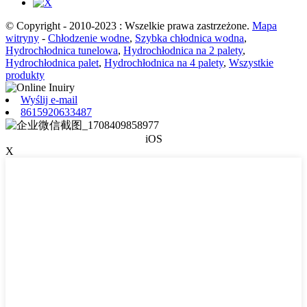
© Copyright - 2010-2023 : Wszelkie prawa zastrzeżone.
Mapa
witryny
-
Chłodzenie wodne
,
Szybka chłodnica wodna
,
Hydrochłodnica tunelowa
,
Hydrochłodnica na 2 palety
,
Hydrochłodnica palet
,
Hydrochłodnica na 4 palety
,
Wszystkie
produkty
Wyślij e-mail
8615920633487
iOS
X