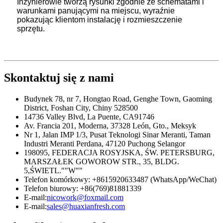
Inżynierowie tworzą rysunki zgodnie ze schematami i
warunkami panującymi na miejscu, wyraźnie
pokazując klientom instalację i rozmieszczenie
sprzętu.
Skontaktuj się z nami
Budynek 78, nr 7, Hongtao Road, Genghe Town, Gaoming
District, Foshan City, Chiny 528500
14736 Valley Blvd, La Puente, CA91746
Av. Francia 201, Moderna, 37328 León, Gto., Meksyk
Nr 1, Jalan IMP 1/3, Pusat Teknologi Sinar Meranti, Taman
Industri Meranti Perdana, 47120 Puchong Selangor
198095, FEDERACJA ROSYJSKA, ŚW. PETERSBURG,
MARSZAŁEK GOWOROW STR., 35, BLDG.
5,ŚWIETL.""W""
Telefon komórkowy: +8615920633487 (WhatsApp/WeChat)
Telefon biurowy: +86(769)81881339
E-mail:
nicowork@foxmail.com
E-mail:
sales@huaxianfresh.com