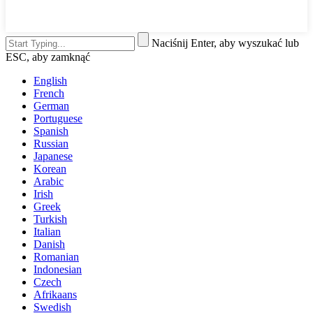
Naciśnij Enter, aby wyszukać lub
ESC, aby zamknąć
English
French
German
Portuguese
Spanish
Russian
Japanese
Korean
Arabic
Irish
Greek
Turkish
Italian
Danish
Romanian
Indonesian
Czech
Afrikaans
Swedish