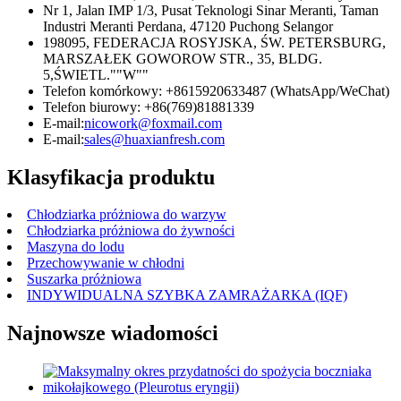
Nr 1, Jalan IMP 1/3, Pusat Teknologi Sinar Meranti, Taman
Industri Meranti Perdana, 47120 Puchong Selangor
198095, FEDERACJA ROSYJSKA, ŚW. PETERSBURG,
MARSZAŁEK GOWOROW STR., 35, BLDG.
5,ŚWIETL.""W""
Telefon komórkowy: +8615920633487 (WhatsApp/WeChat)
Telefon biurowy: +86(769)81881339
E-mail:
nicowork@foxmail.com
E-mail:
sales@huaxianfresh.com
Klasyfikacja produktu
Chłodziarka próżniowa do warzyw
Chłodziarka próżniowa do żywności
Maszyna do lodu
Przechowywanie w chłodni
Suszarka próżniowa
INDYWIDUALNA SZYBKA ZAMRAŻARKA (IQF)
Najnowsze wiadomości