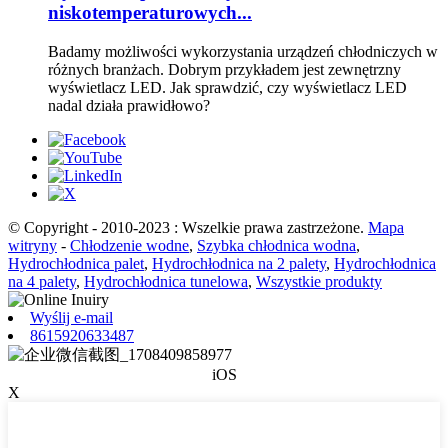
niskotemperaturowych...
Badamy możliwości wykorzystania urządzeń chłodniczych w
różnych branżach. Dobrym przykładem jest zewnętrzny
wyświetlacz LED. Jak sprawdzić, czy wyświetlacz LED
nadal działa prawidłowo?
© Copyright - 2010-2023 : Wszelkie prawa zastrzeżone.
Mapa
witryny
-
Chłodzenie wodne
,
Szybka chłodnica wodna
,
Hydrochłodnica palet
,
Hydrochłodnica na 2 palety
,
Hydrochłodnica
na 4 palety
,
Hydrochłodnica tunelowa
,
Wszystkie produkty
Wyślij e-mail
8615920633487
iOS
X