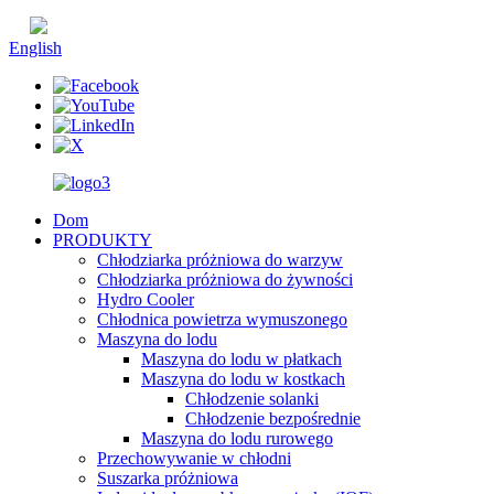
chiński
English
Dom
PRODUKTY
Chłodziarka próżniowa do warzyw
Chłodziarka próżniowa do żywności
Hydro Cooler
Chłodnica powietrza wymuszonego
Maszyna do lodu
Maszyna do lodu w płatkach
Maszyna do lodu w kostkach
Chłodzenie solanki
Chłodzenie bezpośrednie
Maszyna do lodu rurowego
Przechowywanie w chłodni
Suszarka próżniowa