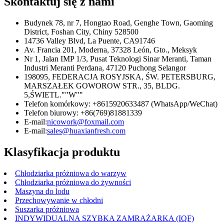
Skontaktuj się z nami
Budynek 78, nr 7, Hongtao Road, Genghe Town, Gaoming
District, Foshan City, Chiny 528500
14736 Valley Blvd, La Puente, CA91746
Av. Francia 201, Moderna, 37328 León, Gto., Meksyk
Nr 1, Jalan IMP 1/3, Pusat Teknologi Sinar Meranti, Taman
Industri Meranti Perdana, 47120 Puchong Selangor
198095, FEDERACJA ROSYJSKA, ŚW. PETERSBURG,
MARSZAŁEK GOWOROW STR., 35, BLDG.
5,ŚWIETL.""W""
Telefon komórkowy: +8615920633487 (WhatsApp/WeChat)
Telefon biurowy: +86(769)81881339
E-mail:
nicowork@foxmail.com
E-mail:
sales@huaxianfresh.com
Klasyfikacja produktu
Chłodziarka próżniowa do warzyw
Chłodziarka próżniowa do żywności
Maszyna do lodu
Przechowywanie w chłodni
Suszarka próżniowa
INDYWIDUALNA SZYBKA ZAMRAŻARKA (IQF)