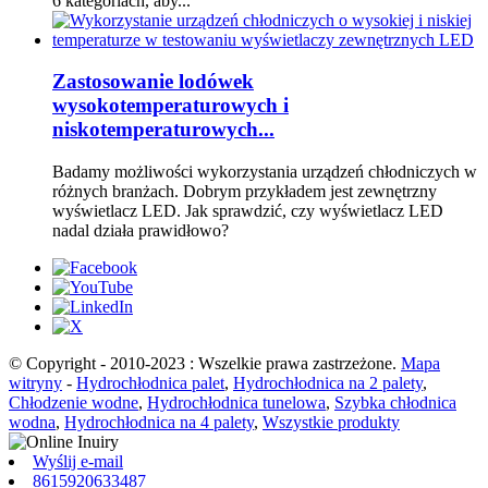
6 kategoriach, aby...
Zastosowanie lodówek
wysokotemperaturowych i
niskotemperaturowych...
Badamy możliwości wykorzystania urządzeń chłodniczych w
różnych branżach. Dobrym przykładem jest zewnętrzny
wyświetlacz LED. Jak sprawdzić, czy wyświetlacz LED
nadal działa prawidłowo?
© Copyright - 2010-2023 : Wszelkie prawa zastrzeżone.
Mapa
witryny
-
Hydrochłodnica palet
,
Hydrochłodnica na 2 palety
,
Chłodzenie wodne
,
Hydrochłodnica tunelowa
,
Szybka chłodnica
wodna
,
Hydrochłodnica na 4 palety
,
Wszystkie produkty
Wyślij e-mail
8615920633487