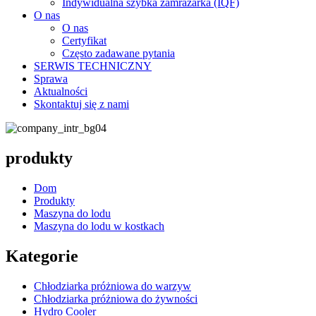
Indywidualna szybka zamrażarka (IQF)
O nas
O nas
Certyfikat
Często zadawane pytania
SERWIS TECHNICZNY
Sprawa
Aktualności
Skontaktuj się z nami
produkty
Dom
Produkty
Maszyna do lodu
Maszyna do lodu w kostkach
Kategorie
Chłodziarka próżniowa do warzyw
Chłodziarka próżniowa do żywności
Hydro Cooler