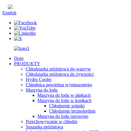
chiński
English
Dom
PRODUKTY
Chłodziarka próżniowa do warzyw
Chłodziarka próżniowa do żywności
Hydro Cooler
Chłodnica powietrza wymuszonego
Maszyna do lodu
Maszyna do lodu w płatkach
Maszyna do lodu w kostkach
Chłodzenie solanki
Chłodzenie bezpośrednie
Maszyna do lodu rurowego
Przechowywanie w chłodni
Suszarka próżniowa