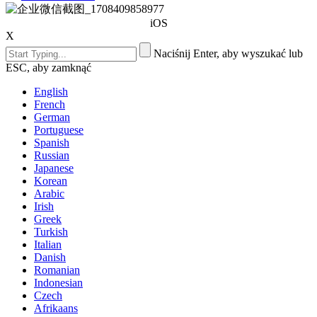
iOS
X
Naciśnij Enter, aby wyszukać lub
ESC, aby zamknąć
English
French
German
Portuguese
Spanish
Russian
Japanese
Korean
Arabic
Irish
Greek
Turkish
Italian
Danish
Romanian
Indonesian
Czech
Afrikaans