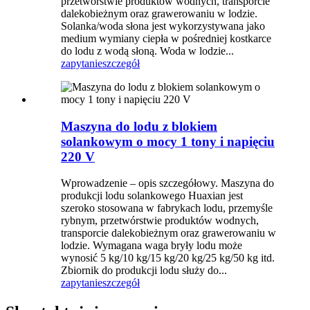
przetwórstwie produktów wodnych, transporcie
dalekobieżnym oraz grawerowaniu w lodzie.
Solanka/woda słona jest wykorzystywana jako
medium wymiany ciepła w pośredniej kostkarce
do lodu z wodą słoną. Woda w lodzie...
zapytanie
szczegół
Maszyna do lodu z blokiem
solankowym o mocy 1 tony i napięciu
220 V
Wprowadzenie – opis szczegółowy. Maszyna do
produkcji lodu solankowego Huaxian jest
szeroko stosowana w fabrykach lodu, przemyśle
rybnym, przetwórstwie produktów wodnych,
transporcie dalekobieżnym oraz grawerowaniu w
lodzie. Wymagana waga bryły lodu może
wynosić 5 kg/10 kg/15 kg/20 kg/25 kg/50 kg itd.
Zbiornik do produkcji lodu służy do...
zapytanie
szczegół